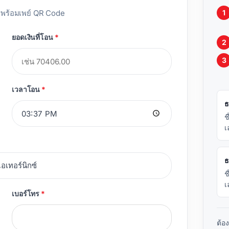
อพร้อมเพย์ QR Code
ยอดเงินที่โอน
*
เวลาโอน
*
ธ
ช
เ
ธ
ช
เ
เบอร์โทร
*
ต้อ