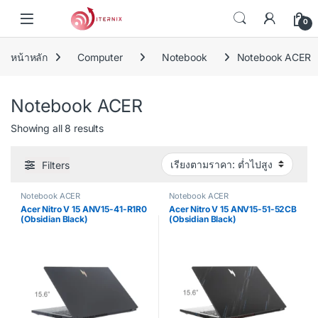
Skip to navigation
Skip to content
0
หน้าหลัก
Computer
Notebook
Notebook ACER
Notebook ACER
Sorted by price: low to high
Showing all 8 results
Filters
Notebook ACER
Notebook ACER
Acer Nitro V 15 ANV15-41-R1R0
Acer Nitro V 15 ANV15-51-52CB
(Obsidian Black)
(Obsidian Black)