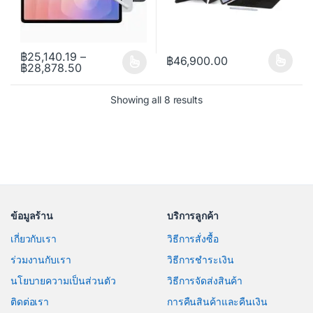
฿
25,140.19
–
฿
46,900.00
Price range: ฿25,140.19 through ฿28,878.50
฿
28,878.50
This product has multiple varia
This product has multiple variants. The options may be chosen o
Sorted by price: low to h
Showing all 8 results
ข้อมูลร้าน
บริการลูกค้า
เกี่ยวกับเรา
วิธีการสั่งซื้อ
ร่วมงานกับเรา
วิธีการชำระเงิน
นโยบายความเป็นส่วนตัว
วิธีการจัดส่งสินค้า
ติดต่อเรา
การคืนสินค้าและคืนเงิน