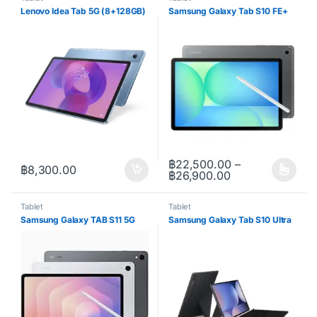
Lenovo Idea Tab 5G (8+128GB)
Samsung Galaxy Tab S10 FE+
฿
22,500.00
–
฿
8,300.00
Price range: ฿2
฿
26,900.00
This product has multiple varia
Tablet
Tablet
Samsung Galaxy TAB S11 5G
Samsung Galaxy Tab S10 Ultra