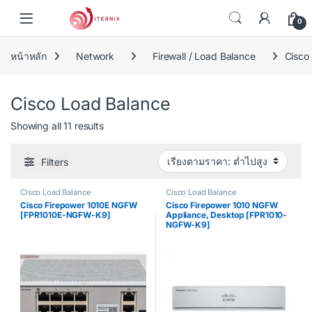
Skip to navigation
Skip to content
0
หน้าหลัก
Network
Firewall / Load Balance
Cisco
Cisco Load Balance
Sorted by price: low to high
Showing all 11 results
Filters
Cisco Load Balance
Cisco Load Balance
Cisco Firepower 1010E NGFW
Cisco Firepower 1010 NGFW
[FPR1010E-NGFW-K9]
Appliance, Desktop [FPR1010-
NGFW-K9]