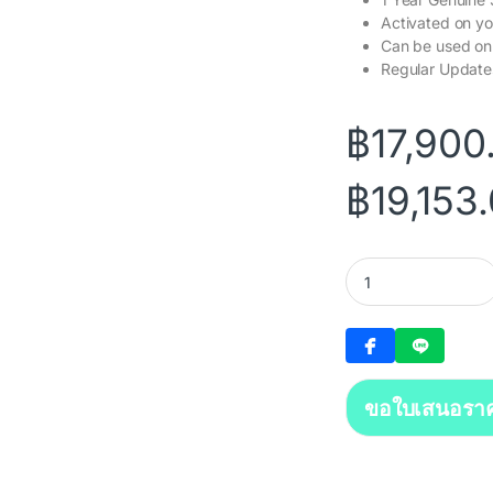
Activated on yo
Can be used on
Regular Updates
฿
17,900
฿
19,153
Adobe InDesign qua
ขอใบเสนอรา