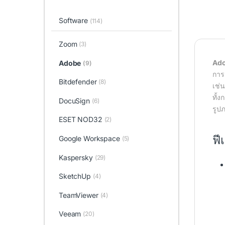
Software
(114)
Zoom
(3)
Ado
Adobe
(9)
การอ
Bitdefender
(8)
เช่
ทั้
DocuSign
(6)
รูป
ESET NOD32
(2)
ฟี
Google Workspace
(5)
Kaspersky
(29)
SketchUp
(4)
TeamViewer
(4)
Veeam
(20)