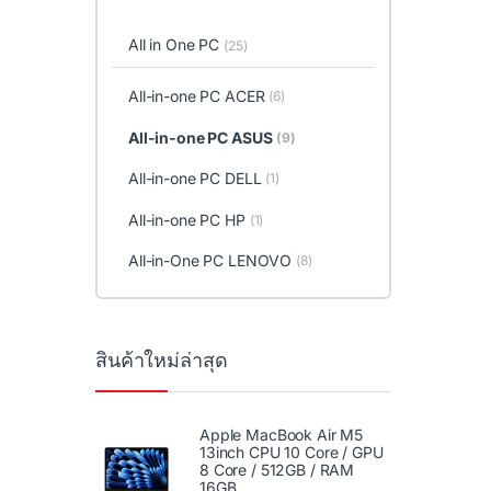
All in One PC
(25)
All-in-one PC ACER
(6)
All-in-one PC ASUS
(9)
All-in-one PC DELL
(1)
All-in-one PC HP
(1)
All-in-One PC LENOVO
(8)
สินค้าใหม่ล่าสุด
Apple MacBook Air M5
13inch CPU 10 Core / GPU
8 Core / 512GB / RAM
16GB