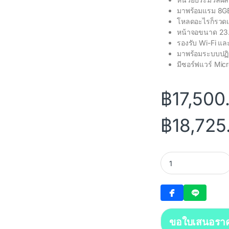
มาพร้อมแรม 8GB
โหลดอะไรก็รวดเ
หน้าจอขนาด 23.8
รองรับ Wi-Fi แล
มาพร้อมระบบปฏิ
มีซอร์ฟแวร์ Mic
฿
17,500
฿
18,725
Asus A3402WVAK-B
ขอใบเสนอรา