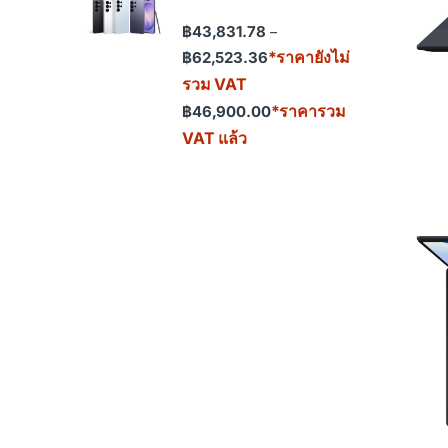
฿
43,831.78
–
Price range: ฿43,831.78 th
*ราคายังไม่
฿
62,523.36
รวม VAT
*ราคารวม
฿
46,900.00
VAT แล้ว