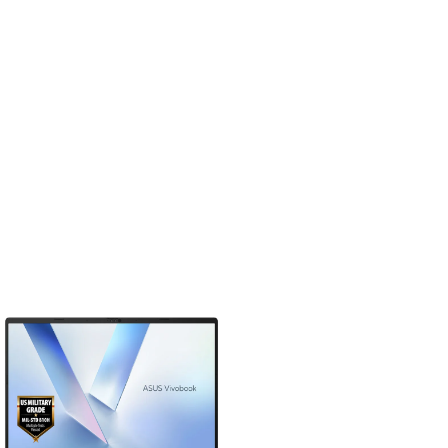
 through ฿203,644.86