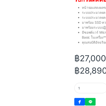
หน้าจอแสดงผลข
ระบบประมวลผล I
ระบบประมวลผลกร
มาพร้อม SSD ค
มาพร้อมระบบปฏิ
มีซอฟต์แวร์ Mic
Basic ในเครื่อง*
คุณสมบัติอัจฉริยะ
฿
27,000
฿
28,89
Asus Vivobook 16 X