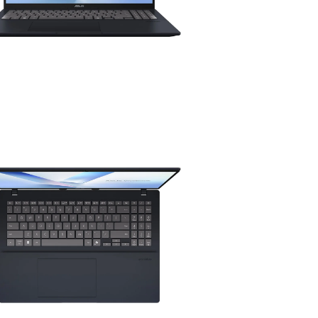
rough ฿62,523.36