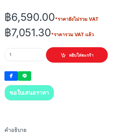
฿
6,590.00
*ราคายังไม่รวม VAT
฿
7,051.30
*ราคารวม VAT แล้ว
DAHUA Managed PoE Switch 16PoE 2Uplink (DH-PFS4218-16ET-2
หยิบใส่ตะกร้า
ขอใบเสนอราคา
คำอธิบาย