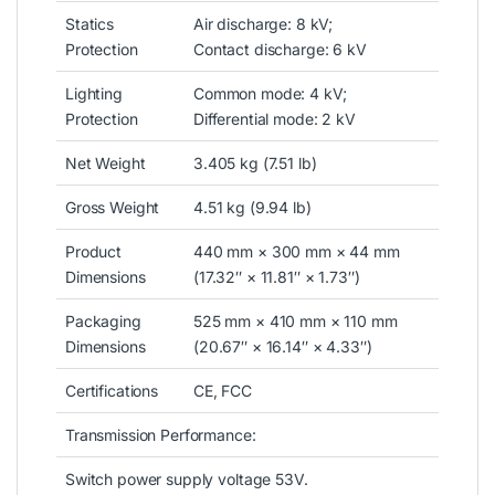
Statics
Air discharge: 8 kV;
Protection
Contact discharge: 6 kV
Lighting
Common mode: 4 kV;
Protection
Differential mode: 2 kV
Net Weight
3.405 kg (7.51 lb)
Gross Weight
4.51 kg (9.94 lb)
Product
440 mm × 300 mm × 44 mm
Dimensions
(17.32″ × 11.81″ × 1.73″)
Packaging
525 mm × 410 mm × 110 mm
Dimensions
(20.67″ × 16.14″ × 4.33″)
Certifications
CE, FCC
Transmission Performance:
Switch power supply voltage 53V.