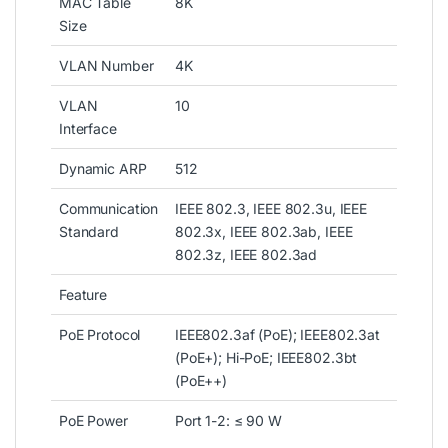
MAC Table
8K
Size
VLAN Number
4K
VLAN
10
Interface
Dynamic ARP
512
Communication
IEEE 802.3, IEEE 802.3u, IEEE
Standard
802.3x, IEEE 802.3ab, IEEE
802.3z, IEEE 802.3ad
Feature
PoE Protocol
IEEE802.3af (PoE); IEEE802.3at
(PoE+); Hi-PoE; IEEE802.3bt
(PoE++)
PoE Power
Port 1-2
:
≤ 90 W