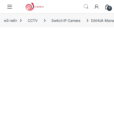
Skip to navigation
Skip to content
0
หน้าหลัก
CCTV
Switch IP Camera
DAHUA Manag