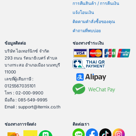
การคืนสินค้า / การคืนเงิน
แจ้งโอนเงิน
ติดตามคำสั่งซื้อของคุณ
คำถามที่พบบ่อย
ข้อมูลติดต่อ
ช่องทางชำระเงิน
บริษัท ไอเทอร์นิกซ์ จำกัด
293 ถนน รัตนาธิเบศร์ ตำบล
บางกระสอ อำเภอเมือง นนทบุรี
11000
เลขที่ผู้เสียภาษี :
0125567035101
โทร : 02-000-9900
มือถือ : 085-549-9995
Email : support@iternix.co.th
ช่องทางการจัดส่ง
ติดต่อเรา