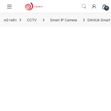
Skip to navigation
Skip to content
0
หน้าหลัก
CCTV
Smart IP Camera
DAHUA Smart 