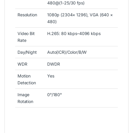
480@(1-25/30 fps)
Resolution
1080p (2304× 1296), VGA (640 ×
480)
Video Bit
H.265: 80 kbps–4096 kbps
Rate
Day/Night
Auto(ICR)/Color/B/W
WDR
DWDR
Motion
Yes
Detection
Image
0°/180°
Rotation