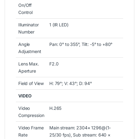
On/Off
Control
Illuminator
1 (IR LED)
Number
Angle
Pan: 0° to 355°, Tilt: -5° to +80°
Adjustment
Lens Max.
F2.0
Aperture
Field of View
H: 79°; V: 43°; D: 94°
VIDEO
Video
H.265
Compression
Video Frame
Main stream: 2304× 1296@(1-
Rate
25/30 fps), Sub stream: 640 ×