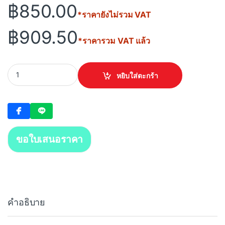
฿
850.00
*ราคายังไม่รวม VAT
฿
909.50
*ราคารวม VAT แล้ว
DAHUA Smart IP Camera DH-H3AE 3MP (BLACK) quantity
หยิบใส่ตะกร้า
ขอใบเสนอราคา
คำอธิบาย