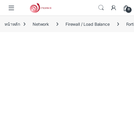
Skip to navigation
Skip to content
0
หน้าหลัก
Network
Firewall / Load Balance
Fort