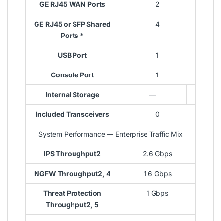
GE RJ45 WAN Ports
2
GE RJ45 or SFP Shared
4
Ports *
USB Port
1
Console Port
1
Internal Storage
—
Included Transceivers
0
System Performance — Enterprise Traffic Mix
IPS Throughput2
2.6 Gbps
NGFW Throughput2, 4
1.6 Gbps
Threat Protection
1 Gbps
Throughput2, 5