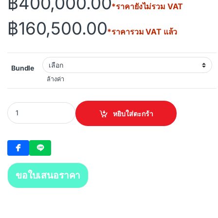
Price range:
฿
400,000.00
*ราคายังไม่รวม VAT
฿
160,500.00
*ราคารวม VAT แล้ว
Bundle
ล้างค่า
FortiGate 100F quantity
หยิบใส่ตะกร้า
ขอใบเสนอราคา