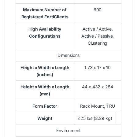
Maximum Number of
600
Registered FortiClients
High Availability
Active / Active,
Configurations
Active / Passive,
Clustering
Dimensions
Height x Width x Length
1.73 x 17 x 10
(inches)
Height x Width x Length
44 x 432 x 254
(mm)
Form Factor
Rack Mount, 1 RU
Weight
7.25 lbs (3.29 kg)
Environment