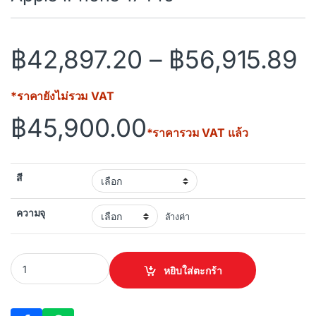
P
฿
42,897.20
–
฿
56,915.89
*ราคายังไม่รวม VAT
฿
45,900.00
*ราคารวม VAT แล้ว
สี
)
ความจุ
ล้างค่า
Apple iPhone 17 Pro quantity
หยิบใส่ตะกร้า