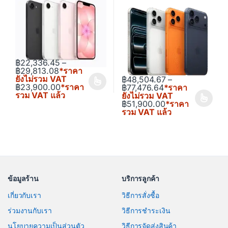
฿
22,336.45
–
Price range: ฿22,336.45 through ฿29,813.0
฿
29,813.08
*ราคา
ยังไม่รวม VAT
฿
48,504.67
–
฿
23,900.00
*ราคา
This product has multiple variants. The options may be chosen o
Price range: ฿48
฿
77,476.64
*ราคา
รวม VAT แล้ว
ยังไม่รวม VAT
฿
51,900.00
*ราคา
This product has multiple varia
รวม VAT แล้ว
ข้อมูลร้าน
บริการลูกค้า
เกี่ยวกับเรา
วิธีการสั่งซื้อ
ร่วมงานกับเรา
วิธีการชำระเงิน
นโยบายความเป็นส่วนตัว
วิธีการจัดส่งสินค้า