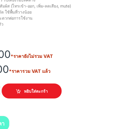
มผ้ส (โทรเข้า-ออก, เพิ่ม-ลดเสียง, mute)
ด ใช้พื้นที่วางน้อย
สะดวกต่อการใช้งาน
ตัว
00
*ราคายังไม่รวม VAT
00
*ราคารวม VAT แล้ว
 Teams quantity
หยิบใส่ตะกร้า
คา