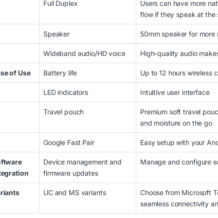
Full Duplex
Users can have more nat
flow if they speak at th
Speaker
50mm speaker for more n
Wideband audio/HD voice
High-quality audio makes
se of Use
Battery life
Up to 12 hours wireless c
LED indicators
Intuitive user interface
Travel pouch
Premium soft travel pou
and moisture on the go
Google Fast Pair
Easy setup with your An
ftware
Device management and
Manage and configure eas
tegration
firmware updates
riants
UC and MS variants
Choose from Microsoft T
seamless connectivity an