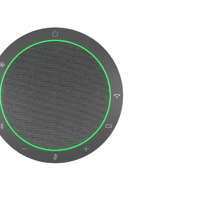
rough ฿84,953.27