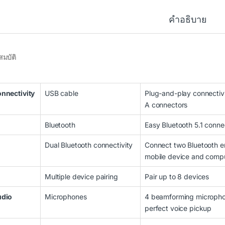
คำอธิบาย
สมบัติ
 through ฿203,644.86
nnectivity
USB cable
Plug-and-play connectivi
A connectors
Bluetooth
Easy Bluetooth 5.1 conne
Dual Bluetooth connectivity
Connect two Bluetooth en
mobile device and comp
Multiple device pairing
Pair up to 8 devices
rough ฿62,523.36
udio
Microphones
4 beamforming microphon
perfect voice pickup