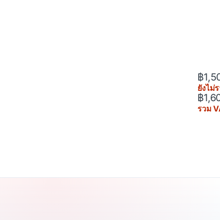
฿
1,5
ยังไม
฿
1,6
รวม V