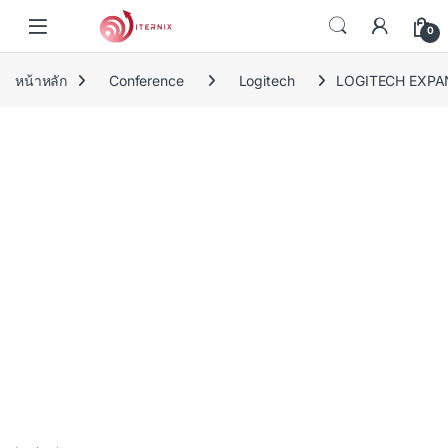
Skip to navigation
Skip to content
0
หน้าหลัก
Conference
Logitech
LOGITECH EXPA