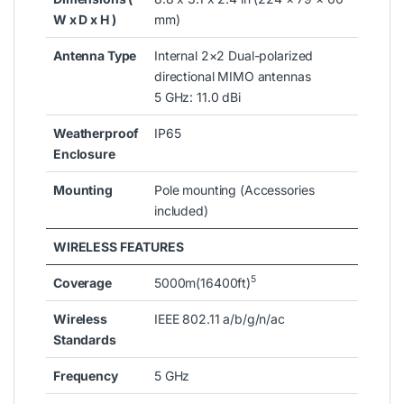
W x D x H )
mm)
Antenna Type
Internal 2×2 Dual-polarized
directional MIMO antennas
5 GHz: 11.0 dBi
Weatherproof
IP65
Enclosure
Mounting
Pole mounting (Accessories
included)
WIRELESS FEATURES
5
Coverage
5000m(16400ft)
Wireless
IEEE 802.11 a/b/g/n/ac
Standards
Frequency
5 GHz