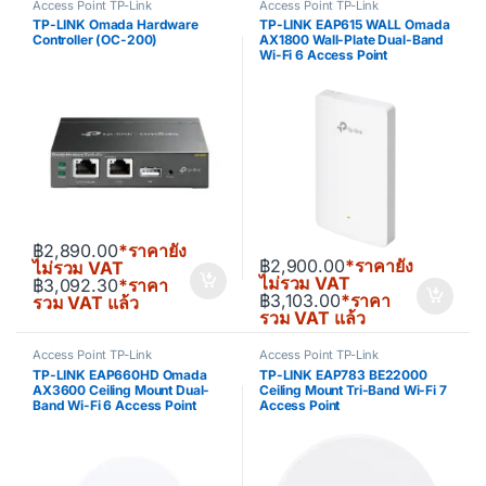
Access Point TP-Link
Access Point TP-Link
TP-LINK Omada Hardware
TP-LINK EAP615 WALL Omada
Controller (OC-200)
AX1800 Wall-Plate Dual-Band
Wi-Fi 6 Access Point
฿
2,890.00
*ราคายัง
฿
2,900.00
*ราคายัง
ไม่รวม VAT
ไม่รวม VAT
฿
3,092.30
*ราคา
฿
3,103.00
*ราคา
รวม VAT แล้ว
รวม VAT แล้ว
Access Point TP-Link
Access Point TP-Link
TP-LINK EAP660HD Omada
TP-LINK EAP783 BE22000
AX3600 Ceiling Mount Dual-
Ceiling Mount Tri-Band Wi-Fi 7
Band Wi-Fi 6 Access Point
Access Point