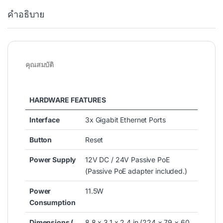
คำอธิบาย
คุณสมบัติ
HARDWARE FEATURES
Interface
3x Gigabit Ethernet Ports
Button
Reset
Power Supply
12V DC / 24V Passive PoE
(Passive PoE adapter included.)
Power
11.5W
Consumption
Dimensions (
8.8 x 3.1 x 2.4 in (224 × 79 × 60