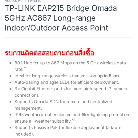
Access Point TP-Link
TP-LINK EAP215 Bridge Omada
5GHz AC867 Long-range
Indoor/Outdoor Access Point
รบกวนติดต่อสอบถามก่อนสั่งซื้อ
802.11ac for up to 867 Mbps on the 5 GHz wireless data
*1
rate.
Ideal for long-range wireless transmission
up to 5 km
.
Auto-pairing and agile LEDs for efficient deployment.
3× Gigabit Ethernet ports for more high-speed IP camera
connections.
Supports Omada SDN for remote and centralized
management.
IP65 weatherproof enclosure and 6kV lightning protection
*3
ensure all-weather suitability.
Supports Passive PoE for flexible deployment (adapter
included).