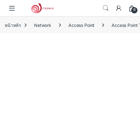
Skip to navigation
Skip to content
0
หน้าหลัก
Network
Access Point
Access Point 