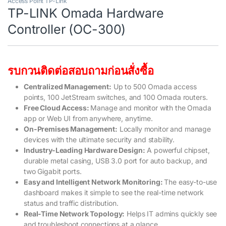
Access Point TP-Link
TP-LINK Omada Hardware
Controller (OC-300)
รบกวนติดต่อสอบถามก่อนสั่งซื้อ
Centralized Management:
Up to 500 Omada access
points, 100 JetStream switches, and 100 Omada routers.
Free Cloud Access:
Manage and monitor with the Omada
app or Web UI from anywhere, anytime.
On-Premises Management:
Locally monitor and manage
devices with the ultimate security and stability.
Industry-Leading Hardware Design:
A powerful chipset,
durable metal casing, USB 3.0 port for auto backup, and
two Gigabit ports.
Easy and Intelligent Network Monitoring:
The easy-to-use
dashboard makes it simple to see the real-time network
status and traffic distribution.
Real-Time Network Topology:
Helps IT admins quickly see
and troubleshoot connections at a glance.