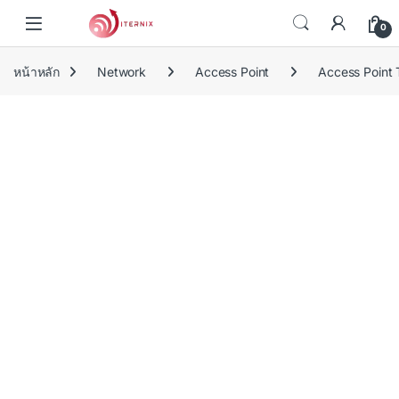
Skip to navigation
Skip to content
0
หน้าหลัก
Network
Access Point
Access Point 