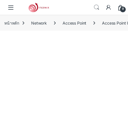
Skip to navigation
Skip to content
0
หน้าหลัก
Network
Access Point
Access Point U