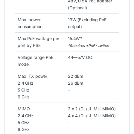
48V, 0.5A PoE adapter
(Optional)
Max. power
13W (Excluding PoE
consumption
output)
Max PoE wattage per
15.4W*
port by PSE
*Requires a PoE+ switch
Voltage range PoE
44—57V DC
mode
Max. TX power
22 dBm
2.4 GHz
26 dBm
5 GHz
–
6 GHz
MIMO
2 x 2 (DL/UL MU-MIMO)
2.4 GHz
4 x 4 (DL/UL MU-MIMO)
5 GHz
–
6 GHz