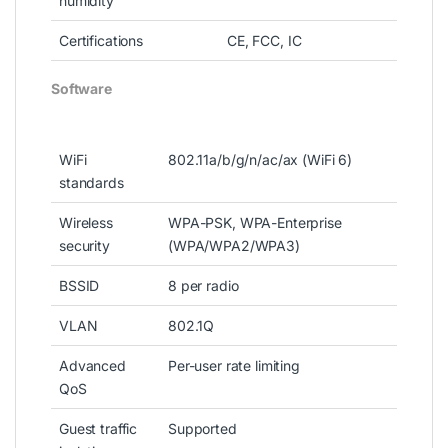
humidity
Certifications
CE, FCC, IC
Software
WiFi
802.11a/b/g/n/ac/ax (WiFi 6)
standards
Wireless
WPA-PSK, WPA-Enterprise
security
(WPA/WPA2/WPA3)
BSSID
8 per radio
VLAN
802.1Q
Advanced
Per-user rate limiting
QoS
Guest traffic
Supported