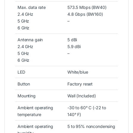
Max. data rate
573.5 Mbps (BW40)
2.4 GHz
4.8 Gbps (BW160)
5 GHz
–
6 GHz
Antenna gain
5 dBi
2.4 GHz
5.9 dBi
5 GHz
–
6 GHz
LED
White/blue
Button
Factory reset
Mounting
Wall (Included)
Ambient operating
-30 to 60° C (-22 to
temperature
140° F)
Ambient operating
5 to 95% noncondensing