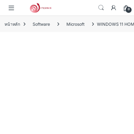
Skip to navigation
Skip to content
0
หน้าหลัก
Software
Microsoft
WINDOWS 11 HOME