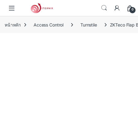
Skip to navigation
Skip to content
0
หน้าหลัก
Access Control
Turnstile
ZKTeco Flap Bar