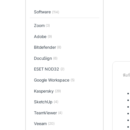
Software
(114)
Zoom
(3)
Adobe
(9)
Bitdefender
(8)
DocuSign
(6)
ESET NOD32
(2)
ฟัง
Google Workspace
(5)
Kaspersky
(29)
SketchUp
(4)
TeamViewer
(4)
Veeam
(20)