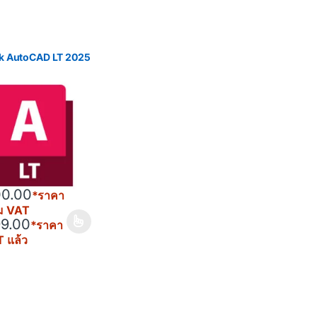
k AutoCAD LT 2025
00.00
*ราคา
วม VAT
99.00
*ราคา
uct has multiple variants. The options may be chosen on the product
 แล้ว
ct page