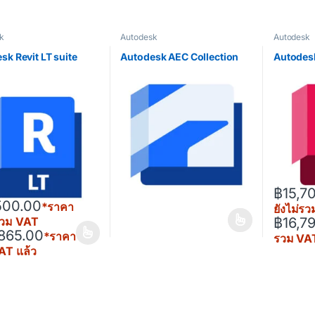
k
Autodesk
Autodesk
rough ฿84,953.27
sk Revit LT suite
Autodesk AEC Collection
Autodes
฿
15,7
500.00
*ราคา
ยังไม่ร
่รวม VAT
฿
16,7
This prod
865.00
*ราคา
รวม VAT
oduct has multiple variants. The options may be chosen on the produ
AT แล้ว