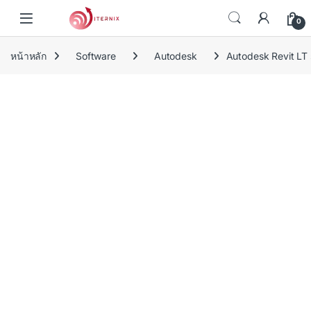
Skip to navigation
Skip to content
0
หน้าหลัก
Software
Autodesk
Autodesk Revit LT 