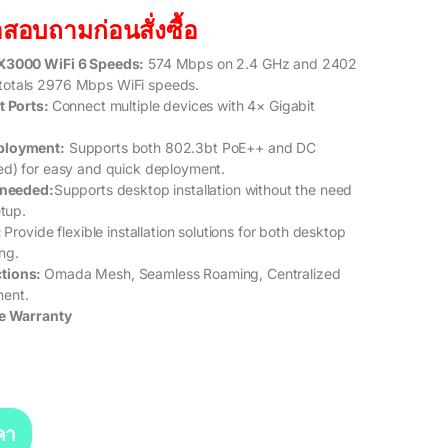
สอบถามก่อนสั่งซื้อ
X3000 WiFi 6 Speeds:
574 Mbps on 2.4 GHz and 2402
otals 2976 Mbps WiFi speeds.
t Ports:
Connect multiple devices with 4× Gigabit
ployment:
Supports both 802.3bt PoE++ and DC
ed) for easy and quick deployment.
 needed:
Supports desktop installation without the need
etup.
:
Provide flexible installation solutions for both desktop
ng.
tions:
Omada Mesh, Seamless Roaming, Centralized
ent.
me Warranty
คา