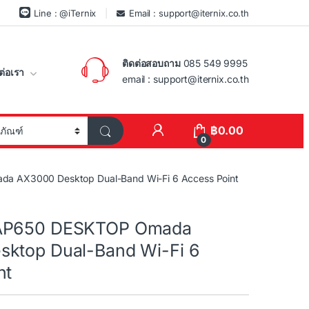
Line : @iTernix
Email : support@iternix.co.th
ติดต่อสอบถาม
085 549 9995
ต่อเรา
email : support@iternix.co.th
฿
0.00
0
a AX3000 Desktop Dual-Band Wi-Fi 6 Access Point
AP650 DESKTOP Omada
ktop Dual-Band Wi-Fi 6
nt