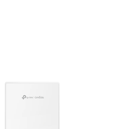
 through ฿203,644.86