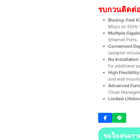
รบกวนติดต่อ
Blazing-Fast A
Mbps on 5GHz t
Multiple Gigabi
Ethernet Ports.
Convenient De
(adapter includ
No Installation
for additional s
High Flexibility
and wall mounti
Advanced Func
Cloud Managem
Limited Lifeti
ขอใบเสนอรา