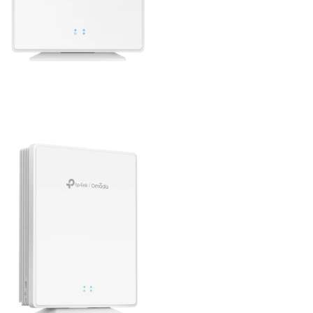
rough ฿62,523.36