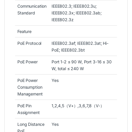
Communication
IEEE802.3; IEEE802.3u;
Standard
IEEE802.3x; IEEE802.3ab;
IEEE802.3z
Feature
PoE Protocol
IEEE802.3af; IEEE802.3at; Hi-
PoE; IEEE802.3bt
PoE Power
Port 1-2 ≤ 90 W, Port 3-16 ≤ 30
W, total ≤ 240 W
PoE Power
Yes
Consumption
Management
PoE Pin
1,2,4,5（V+）,3,6,7,8（V-）
Assignment
Long Distance
Yes
PoE