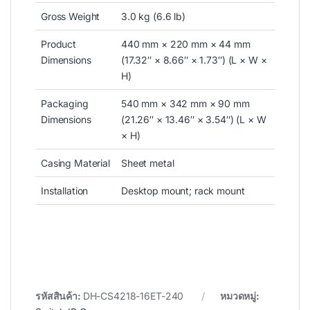
Gross Weight
3.0 kg (6.6 lb)
Product
440 mm × 220 mm × 44 mm
Dimensions
(17.32″ × 8.66″ × 1.73″) (L × W ×
H)
Packaging
540 mm × 342 mm × 90 mm
Dimensions
(21.26″ × 13.46″ × 3.54″) (L × W
× H)
Casing Material
Sheet metal
Installation
Desktop mount; rack mount
รหัสสินค้า:
DH-CS4218-16ET-240
หมวดหมู่: