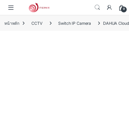
Skip to navigation
Skip to content
0
หน้าหลัก
CCTV
Switch IP Camera
DAHUA Cloud 