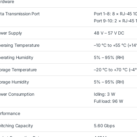
rdware
ta Transmission Port
Port 1–8: 8 × RJ-45 
Port 9-10: 2 × RJ-45
wer Supply
48 V – 57 V DC
eraing Temperature
–10 °C to +55 °C (+14
erating Humidity
5% – 95% (RH)
orage Temperature
–20 °C to +70 °C (–4°
orage Humidity
5% – 95% (RH)
wer Consumption
Idling: 3 W
Full load: 96 W
rformance
itching Capacity
5.60 Gbps