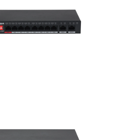
 through ฿203,644.86