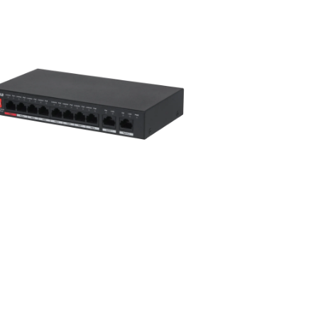
rough ฿84,953.27