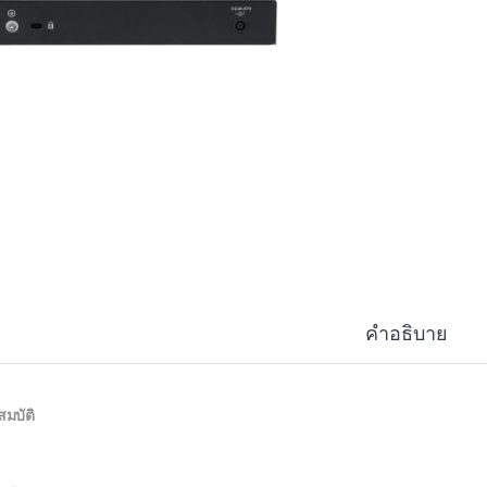
rough ฿62,523.36
คำอธิบาย
สมบัติ