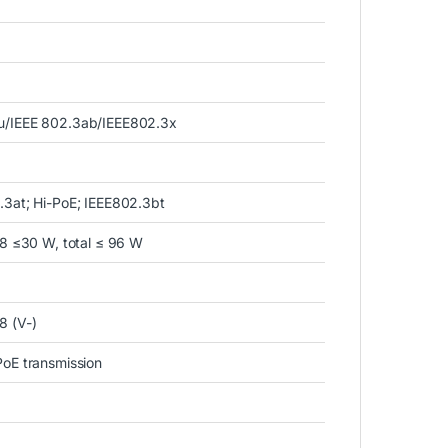
u/IEEE 802.3ab/IEEE802.3x
.3at; Hi-PoE; IEEE802.3bt
-8 ≤30 W, total ≤ 96 W
 8 (V-)
PoE transmission