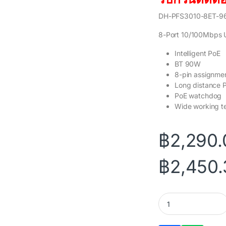
DH-PFS3010-8ET-9
8-Port 10/100Mbps 
Intelligent PoE
BT 90W
8-pin assignme
Long distance 
PoE watchdog
Wide working t
฿
2,290.
฿
2,450.
DAHUA 8PoE 2Uplin