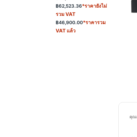
Price range: ฿43,831.78 th
*ราคายังไม่
฿
62,523.36
รวม VAT
*ราคารวม
฿
46,900.00
VAT แล้ว
คุณ