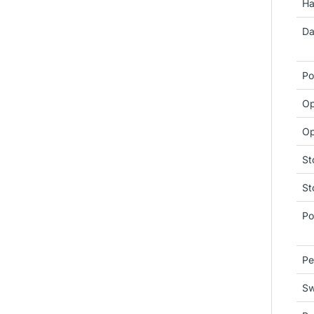
Ha
Da
Po
Op
Op
St
St
Po
Pe
Sw