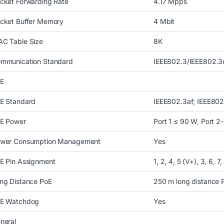
cket Forwarding Rate
4.17 Mpps
cket Buffer Memory
4 Mbit
C Table Size
8K
mmunication Standard
IEEE802.3/IEEE802.3
E
E Standard
IEEE802.3af; IEEE802
E Power
Port 1 ≤ 90 W, Port 2
wer Consumption Management
Yes
E Pin Assignment
1, 2, 4, 5 (V+), 3, 6, 7,
ng Distance PoE
250 m long distance 
E Watchdog
Yes
neral